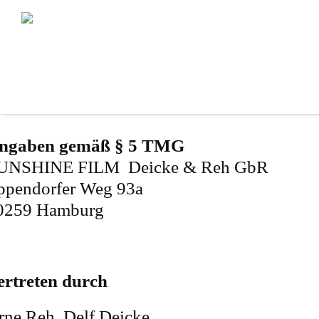
mpressum
ngaben gemäß § 5 TMG
UNSHINE FILM Deicke & Reh GbR
ppendorfer Weg 93a
0259 Hamburg
ertreten durch
rne Reh, Delf Deicke