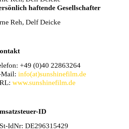
ersönlich haftende Gesellschafter
rne Reh, Delf Deicke
ontakt
elefon: +49 (0)40 22863264
-Mail:
info(at)sunshinefilm.de
RL:
www.sunshinefilm.de
msatzsteuer-ID
St-IdNr: DE296315429