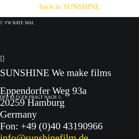
back to SUNSHINE
VW RATE MAL
SUNSHINE We make films
Eppendorfer Weg 93a
DER KLÜGER FRAGT NACH
20259 Hamburg
Germany
Fon: +49 (0)40 43190966
info@sunshinefilm.de